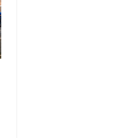
365
Outlook Live