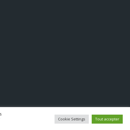
s
r
Cookie Settings
Tout accepter
Les intervenants
Actualités
Contact