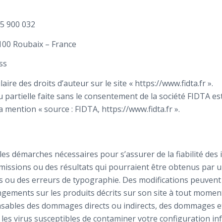
235 900 032
100 Roubaix – France
ss
aire des droits d’auteur sur le site « https://www.fidta.fr ».
artielle faite sans le consentement de la société FIDTA est
mention « source : FIDTA, https://www.fidta.fr ».
les démarches nécessaires pour s’assurer de la fiabilité des
missions ou des résultats qui pourraient être obtenus par u
es ou des erreurs de typographie. Des modifications peuvent
ments sur les produits décrits sur son site à tout moment et
onsables des dommages directs ou indirects, des dommages et 
is les virus susceptibles de contaminer votre configuration i