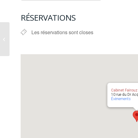
Télécharger ICS
Calendrier G
RÉSERVATIONS
Les réservations sont closes
Formation Supervision
2 & 2+ en
visioconférence
Cabinet Faïrou
10 rue du Dr Acq
Évènements