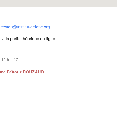
irection@institut-delatte.org
vi la partie théorique en ligne :
 14 h – 17 h
 Mme Faïrouz ROUZAUD