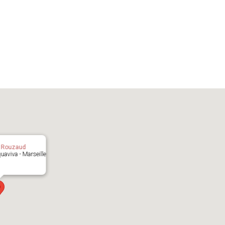
oogle
iCalendar
Office 
z Rouzaud
uaviva - Marseille