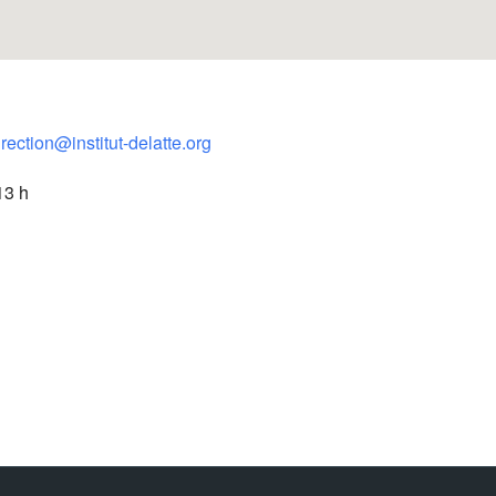
irection@institut-delatte.org
13 h