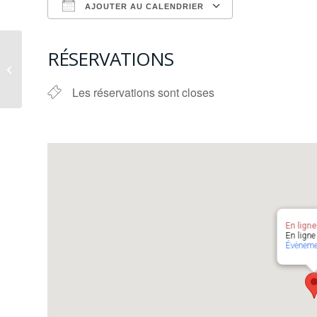
AJOUTER AU CALENDRIER
Télécharger ICS
Calendrier G
Journée Découverte à
RÉSERVATIONS
la PBA en
visioconférence pour
Les réservations sont closes
Nouméa et La Réun...
En ligne
En ligne 
Évèneme