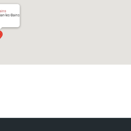
ains
vian-les-Bains
s