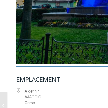
EMPLACEMENT
A définir
AJACCIO
Corse
St. Denis